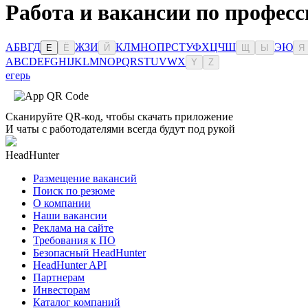
Работа и вакансии по профес
А
Б
В
Г
Д
Ж
З
И
К
Л
М
Н
О
П
Р
С
Т
У
Ф
Х
Ц
Ч
Ш
Э
Ю
Е
Ё
Й
Щ
Ы
Я
A
B
C
D
E
F
G
H
I
J
K
L
M
N
O
P
Q
R
S
T
U
V
W
X
Y
Z
егерь
Сканируйте QR-код, чтобы скачать приложение
И чаты с работодателями всегда будут под рукой
HeadHunter
Размещение вакансий
Поиск по резюме
О компании
Наши вакансии
Реклама на сайте
Требования к ПО
Безопасный HeadHunter
HeadHunter API
Партнерам
Инвесторам
Каталог компаний