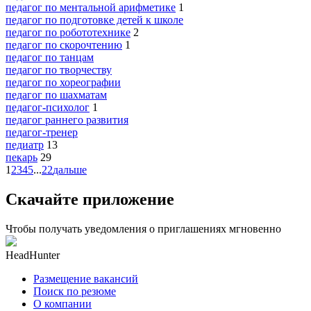
педагог по ментальной арифметике
1
педагог по подготовке детей к школе
педагог по робототехнике
2
педагог по скорочтению
1
педагог по танцам
педагог по творчеству
педагог по хореографии
педагог по шахматам
педагог-психолог
1
педагог раннего развития
педагог-тренер
педиатр
13
пекарь
29
1
2
3
4
5
...
22
дальше
Скачайте приложение
Чтобы получать уведомления о приглашениях мгновенно
HeadHunter
Размещение вакансий
Поиск по резюме
О компании