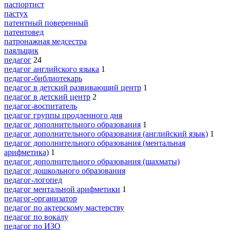
паспортист
пастух
патентный поверенный
патентовед
патронажная медсестра
паяльщик
педагог
24
педагог английского языка
1
педагог-библиотекарь
педагог в детский развивающий центр
1
педагог в детский центр
2
педагог-воспитатель
педагог группы продленного дня
педагог дополнительного образования
1
педагог дополнительного образования (английский язык)
1
педагог дополнительного образования (ментальная
арифметика)
1
педагог дополнительного образования (шахматы)
педагог дошкольного образования
педагог-логопед
педагог ментальной арифметики
1
педагог-организатор
педагог по актерскому мастерству
педагог по вокалу
педагог по ИЗО