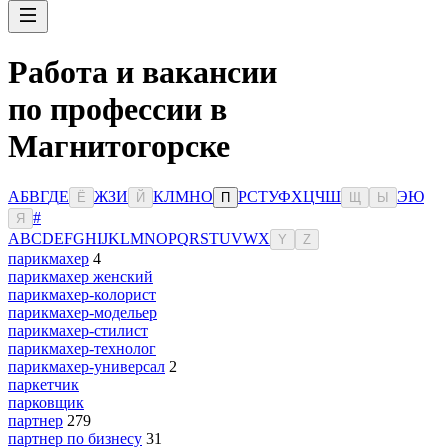
Работа и вакансии
по профессии в
Магнитогорске
А
Б
В
Г
Д
Е
Ж
З
И
К
Л
М
Н
О
Р
С
Т
У
Ф
Х
Ц
Ч
Ш
Э
Ю
Ё
Й
П
Щ
Ы
#
Я
A
B
C
D
E
F
G
H
I
J
K
L
M
N
O
P
Q
R
S
T
U
V
W
X
Y
Z
парикмахер
4
парикмахер женский
парикмахер-колорист
парикмахер-модельер
парикмахер-стилист
парикмахер-технолог
парикмахер-универсал
2
паркетчик
парковщик
партнер
279
партнер по бизнесу
31