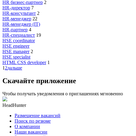
HR бизнес-партнер
2
HR-директор
7
HR-консультант
2
HR-менеджер
22
HR-менеджер (IT)
HR-партнер
4
HR-специалист
19
HSE coordinator
HSE engineer
HSE manager
2
HSE specialist
HTML CSS developer
1
1
2
дальше
Скачайте приложение
Чтобы получать уведомления о приглашениях мгновенно
HeadHunter
Размещение вакансий
Поиск по резюме
О компании
Наши вакансии