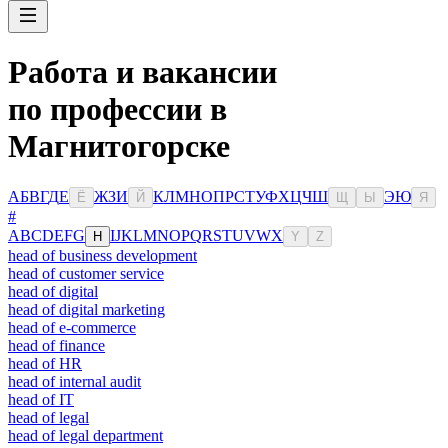
Работа и вакансии
по профессии в
Магнитогорске
А
Б
В
Г
Д
Е
Ж
З
И
К
Л
М
Н
О
П
Р
С
Т
У
Ф
Х
Ц
Ч
Ш
Э
Ю
Ё
Й
Щ
Ы
Я
#
A
B
C
D
E
F
G
I
J
K
L
M
N
O
P
Q
R
S
T
U
V
W
X
H
Y
Z
head of business development
head of customer service
head of digital
head of digital marketing
head of e-commerce
head of finance
head of HR
head of internal audit
head of IT
head of legal
head of legal department