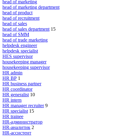
head of marketing
head of marketing department
head of product
head of recruitment
head of sales
head of sales department
15
head of SMM
head of trade marketing
helpdesk engineer
helpdesk specialist
HES supervisor
housekeeping manager
housekeeping supervisor
HR admin
HR BP
1
HR business partner
HR coordinator
HR generalist
10
HR intern
HR manager recruiter
9
HR specialist
15
HR trainee
HR-администратор
HR-аналитик
2
HR-ассистент