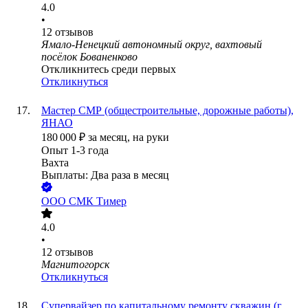
4.0
•
12
отзывов
Ямало-Ненецкий автономный округ, вахтовый
посёлок Бованенково
Откликнитесь среди первых
Откликнуться
Мастер СМР (общестроительные, дорожные работы),
ЯНАО
180 000
₽
за месяц,
на руки
Опыт 1-3 года
Вахта
Выплаты: Два раза в месяц
ООО
СМК Тимер
4.0
•
12
отзывов
Магнитогорск
Откликнуться
Супервайзер по капитальному ремонту скважин (г.