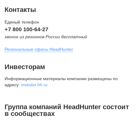
Контакты
Единый телефон
+7 800 100-64-27
звонок из регионов России бесплатный
Региональные офисы HeadHunter
Москва
Инвесторам
внутригородская территория
Информационные материалы компании размещены по
Муниципальный округ Тверской,
адресу:
investor.hh.ru
2-я Брестская ул., д. 48,
помещение 25
+7 495 974-64-27
Группа компаний HeadHunter состоит
+7 495 980-64-27
в сообществах
+7 495 134-92-24
press@hh.ru