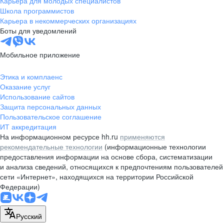
Карьера для молодых специалистов
pr@nsk.hh.ru
Школа программистов
Карьера в некоммерческих организациях
Минск
Боты для уведомлений
пр-т Дзержинского, д. 57,
10 этаж, помещение 45-1
Мобильное приложение
+375 (17)
336-03-02
Этика и комплаенс
pr@rabota.by
Оказание услуг
Использование сайтов
Алматы
Защита персональных данных
Пользовательское соглашение
пр. Абая, д. 151, БЦ Алатау,
ИТ аккредитация
12 этаж, офис 1209
На информационном ресурсе hh.ru
применяются
+7 727 232-13-13
рекомендательные технологии
(информационные технологии
pr@headhunter.com.kz
предоставления информации на основе сбора, систематизации
и анализа сведений, относящихся к предпочтениям пользователей
сети «Интернет», находящихся на территории Российской
Федерации)
Русский