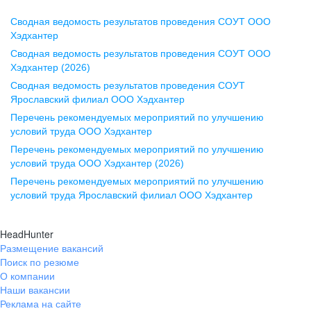
Сводная ведомость результатов проведения СОУТ ООО
Воронеж
Хэдхантер
Сводная ведомость результатов проведения СОУТ ООО
ул. Комиссаржевской, д. 10,
Хэдхантер (2026)
офис 1212
Сводная ведомость результатов проведения СОУТ
+7 473 280-05-05
Ярославский филиал ООО Хэдхантер
pr@vrn.hh.ru
Перечень рекомендуемых мероприятий по улучшению
условий труда ООО Хэдхантер
Казань
Перечень рекомендуемых мероприятий по улучшению
ул. Спартаковская, д. 2А, этаж 3,
условий труда ООО Хэдхантер (2026)
помещение 15
Перечень рекомендуемых мероприятий по улучшению
условий труда Ярославский филиал ООО Хэдхантер
+7 843 212-12-50
pr@kzn.hh.ru
HeadHunter
Размещение вакансий
Екатеринбург
Поиск по резюме
ул. Боевых Дружин, стр. 20,
О компании
5 этаж, офис 505, 521
Наши вакансии
Реклама на сайте
+7 343 226-79-99