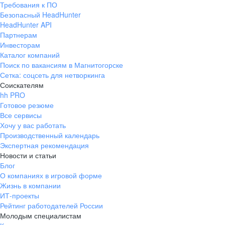
Требования к ПО
pr@ural.hh.ru
Безопасный HeadHunter
HeadHunter API
Краснодар
Партнерам
Инвесторам
ул. Янковского, д. 169, 7 этаж,
Каталог компаний
706 каб.
Поиск по вакансиям в Магнитогорске
+7 861 205-55-57
Сетка: соцсеть для нетворкинга
pr@krd.hh.ru
Соискателям
hh PRO
Готовое резюме
Владивосток
Все сервисы
пер. Ланинский д. 4, офис 3.4
Хочу у вас работать
Производственный календарь
+7 423 202-33-28
Экспертная рекомендация
pr@dv.hh.ru
Новости и статьи
Блог
Новосибирск
О компаниях в игровой форме
Жизнь в компании
ул. Большевистская, д. 35,
ИТ-проекты
помещение 21
Рейтинг работодателей России
+7 383 207-94-64
Молодым специалистам